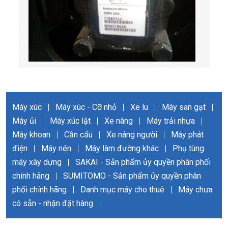
Máy xúc
|
Máy xúc - Cỡ nhỏ
|
Xe lu
|
Máy san gạt
|
Máy ủi
|
Máy xúc lật
|
Xe nâng
|
Máy trải nhựa
|
Máy khoan
|
Cần cẩu
|
Xe nâng người
|
Máy phát
điện
|
Máy nén
|
Máy làm đường khác
|
Phụ tùng
máy xây dựng
|
SAKAI - Sản phẩm ủy quyền phân phối
chính hãng
|
SUMITOMO - Sản phẩm ủy quyền phân
phối chính hãng
|
Danh mục máy cho thuê
|
Máy chưa
có sẵn - nhận đặt hàng
|