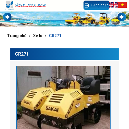
Đăng nhập
Trang chủ
Xe lu
CR271
CR271