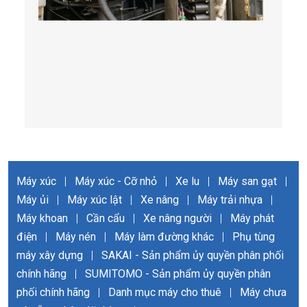
Máy xúc
|
Máy xúc - Cỡ nhỏ
|
Xe lu
|
Máy san gạt
|
Máy ủi
|
Máy xúc lật
|
Xe nâng
|
Máy trải nhựa
|
Máy khoan
|
Cần cẩu
|
Xe nâng người
|
Máy phát
điện
|
Máy nén
|
Máy làm đường khác
|
Phụ tùng
máy xây dựng
|
SAKAI - Sản phẩm ủy quyền phân phối
chính hãng
|
SUMITOMO - Sản phẩm ủy quyền phân
phối chính hãng
|
Danh mục máy cho thuê
|
Máy chưa