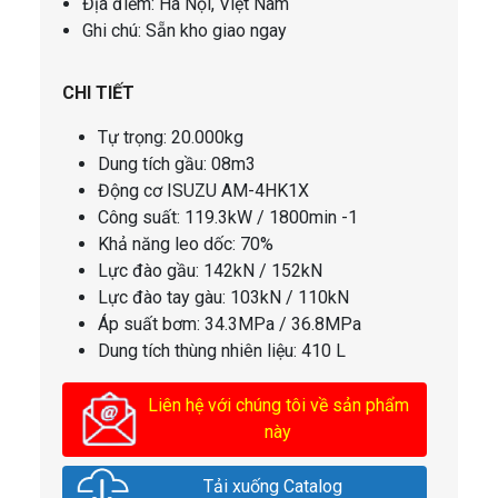
Địa điểm: Hà Nội, Việt Nam
Ghi chú: Sẵn kho giao ngay
CHI TIẾT
Tự trọng: 20.000kg
Dung tích gầu: 08m3
Động cơ ISUZU AM-4HK1X
Công suất: 119.3kW / 1800min -1
Khả năng leo dốc: 70%
Lực đào gầu: 142kN / 152kN
Lực đào tay gàu: 103kN / 110kN
Áp suất bơm: 34.3MPa / 36.8MPa
Dung tích thùng nhiên liệu: 410 L
Liên hệ với chúng tôi về sản phẩm
này
Tải xuống Catalog