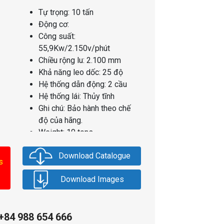
Tự trọng: 10 tấn
Động cơ:
Công suất:
55,9Kw/2.150v/phút
Chiều rộng lu: 2.100 mm
Khả năng leo dốc: 25 độ
Hệ thống dẫn động: 2 cầu
Hệ thống lái: Thủy tĩnh
Ghi chú: Bảo hành theo chế
độ của hãng.
Weight: 10 tons
Engine: ISUZU AA-4JG1T
Download Catalogue
Power: 55,9Kw/2.150v/min
s
Rolling width: 2.100 mm
Download Images
Gradeability: 25 deg
Drive Wheels: All wheels
Transmission type:
+84 988 654 666
Hydrostatic