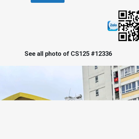
See all photo of CS125 #12336