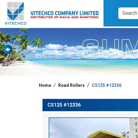
Home
Road Rollers
CS125 #12336
CS125 #12336