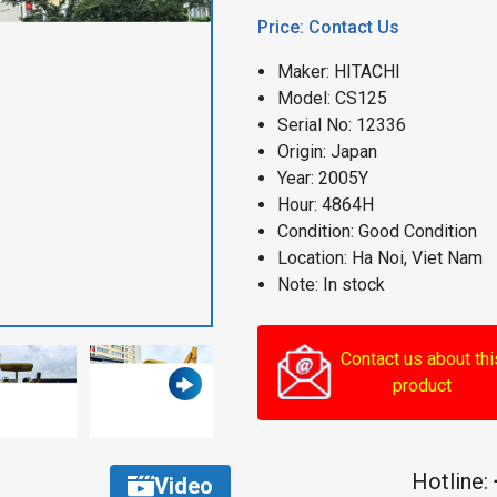
Price: Contact Us
Maker: HITACHI
Model: CS125
Serial No: 12336
Origin: Japan
Year: 2005Y
Hour: 4864H
Condition: Good Condition
Location: Ha Noi, Viet Nam
Note: In stock
Contact us about thi
product
Hotline:
Video