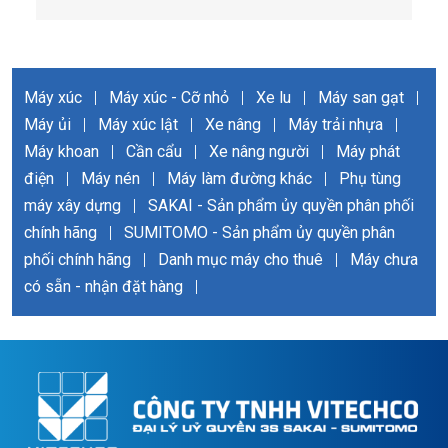
Máy xúc
|
Máy xúc - Cỡ nhỏ
|
Xe lu
|
Máy san gạt
|
Máy ủi
|
Máy xúc lật
|
Xe nâng
|
Máy trải nhựa
|
Máy khoan
|
Cần cẩu
|
Xe nâng người
|
Máy phát
điện
|
Máy nén
|
Máy làm đường khác
|
Phụ tùng
máy xây dựng
|
SAKAI - Sản phẩm ủy quyền phân phối
chính hãng
|
SUMITOMO - Sản phẩm ủy quyền phân
phối chính hãng
|
Danh mục máy cho thuê
|
Máy chưa
có sẵn - nhận đặt hàng
|