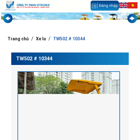
Đăng nhập
Trang chủ
Xe lu
TW502 # 10344
TW502 # 10344