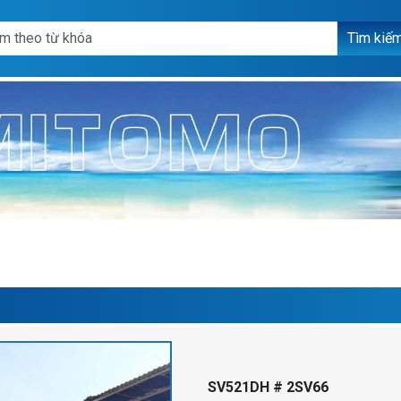
Tìm kiế
SV521DH # 2SV66