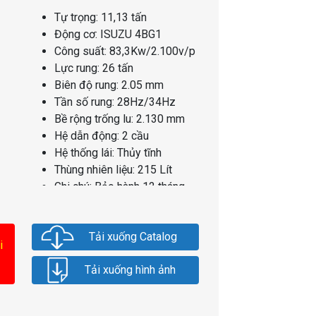
Tự trọng: 11,13 tấn
Động cơ: ISUZU 4BG1
Công suất: 83,3Kw/2.100v/p
Lực rung: 26 tấn
Biên độ rung: 2.05 mm
Tần số rung: 28Hz/34Hz
Bề rộng trống lu: 2.130 mm
Hệ dẫn động: 2 cầu
Hệ thống lái: Thủy tĩnh
Thùng nhiên liệu: 215 Lít
Ghi chú: Bảo hành 12 tháng
Tải xuống Catalog
i
Tải xuống hình ảnh