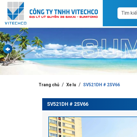
Trang chủ
Xe lu
SV521DH # 2SV66
SV521DH # 2SV66