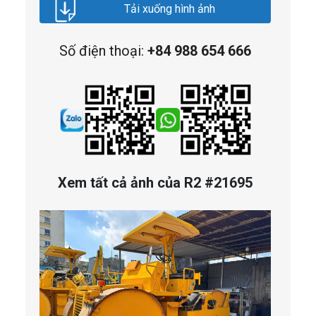
Tải xuống hình ảnh
Số điện thoại:
+84 988 654 666
Xem tất cả ảnh của R2 #21695