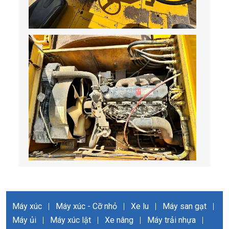
Máy xúc
|
Máy xúc - Cỡ nhỏ
|
Xe lu
|
Máy san gạt
|
Máy ủi
|
Máy xúc lật
|
Xe nâng
|
Máy trải nhựa
|