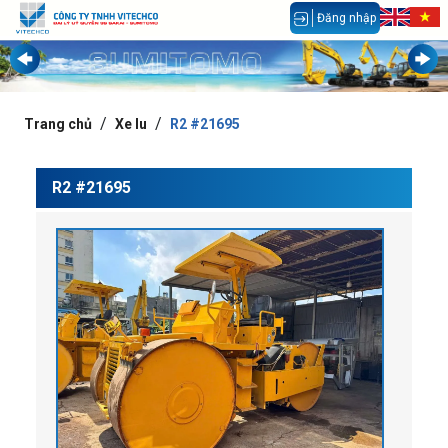
Đăng nhập
Trang chủ
Xe lu
R2 #21695
R2 #21695