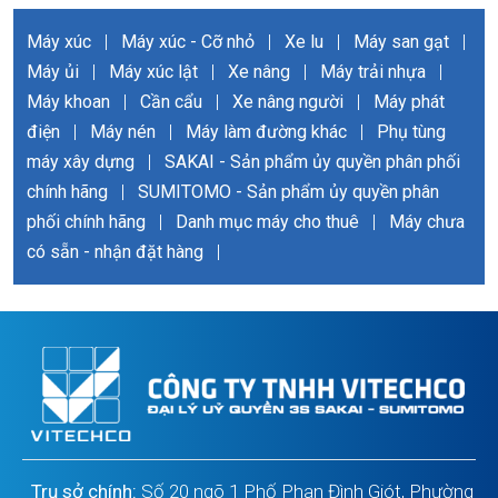
Máy xúc
|
Máy xúc - Cỡ nhỏ
|
Xe lu
|
Máy san gạt
|
Máy ủi
|
Máy xúc lật
|
Xe nâng
|
Máy trải nhựa
|
Máy khoan
|
Cần cẩu
|
Xe nâng người
|
Máy phát
điện
|
Máy nén
|
Máy làm đường khác
|
Phụ tùng
máy xây dựng
|
SAKAI - Sản phẩm ủy quyền phân phối
chính hãng
|
SUMITOMO - Sản phẩm ủy quyền phân
phối chính hãng
|
Danh mục máy cho thuê
|
Máy chưa
có sẵn - nhận đặt hàng
|
Trụ sở chính:
Số 20 ngõ 1 Phố Phan Đình Giót, Phường