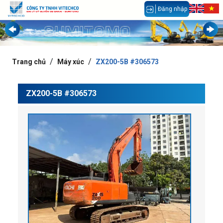
Đăng nhập
Trang chủ
Máy xúc
ZX200-5B #306573
ZX200-5B #306573